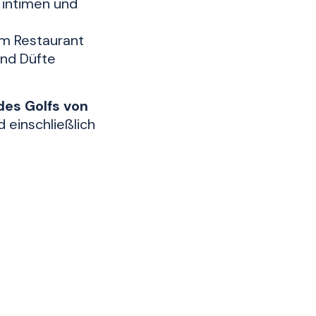
 intimen und
em Restaurant
und Düfte
es Golfs von
 einschließlich
chsvollsten
 Stereotypen