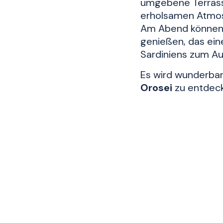
umgebene Terrasse
erholsamen Atmo
Am Abend können 
genießen, das ein
Sardiniens zum Au
Es wird wunderba
Orosei
zu entdecke
des
gay-freundli
Alles im Nuraghe A
Kunden zufriedenz
lieben.