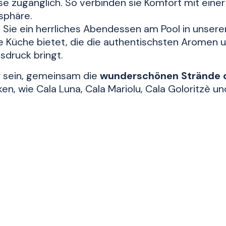
 zugänglich. So verbinden sie Komfort mit einer
sphäre.
Sie ein herrliches Abendessen am Pool in unser
e Küche bietet, die die authentischsten Aromen 
sdruck bringt.
r sein, gemeinsam die
wunderschönen Strände d
n, wie Cala Luna, Cala Mariolu, Cala Goloritzè und
chen Strandes
von Capo Comino.
rvu Hotel Resort ist darauf ausgelegt, die anspru
ustellen, die den Tourismus fernab der üblichen