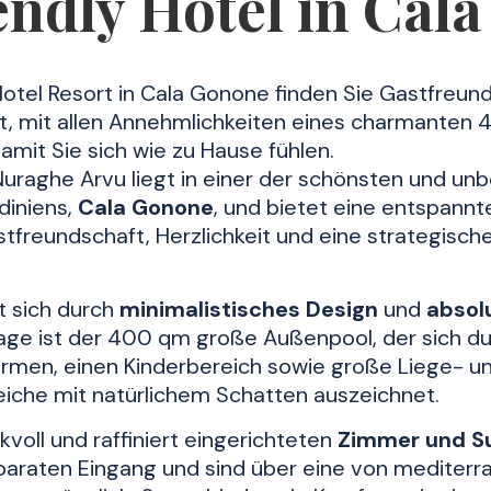
endly Hotel in Cal
otel Resort in Cala Gonone finden Sie Gastfreund
cht, mit allen Annehmlichkeiten eines charmanten 
amit Sie sich wie zu Hause fühlen.
Nuraghe Arvu liegt in einer der schönsten und un
iniens,
Cala Gonone
, und bietet eine entspannt
stfreundschaft, Herzlichkeit und eine strategisch
t sich durch
minimalistisches Design
und
absol
age ist der 400 qm große Außenpool, der sich d
men, einen Kinderbereich sowie große Liege- u
iche mit natürlichem Schatten auszeichnet.
oll und raffiniert eingerichteten
Zimmer und S
eparaten Eingang und sind über eine von mediter