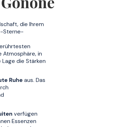
a Gonone
schaft, die Ihrem
4-Sterne-
berührtesten
e Atmosphäre, in
e Lage die Stärken
ute Ruhe
aus. Das
urch
nd
uiten
verfügen
ranen Essenzen