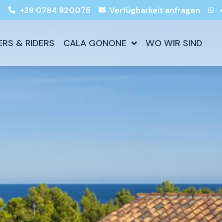
s
+39 0784 920075
Verfügbarkeit anfragen
ERS & RIDERS
CALA GONONE
WO WIR SIND