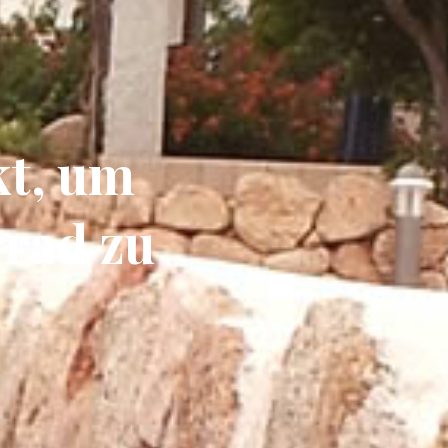
kt, um
rad zu