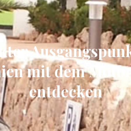
kter Ausgangspun
nien mit dem Motor
entdecken