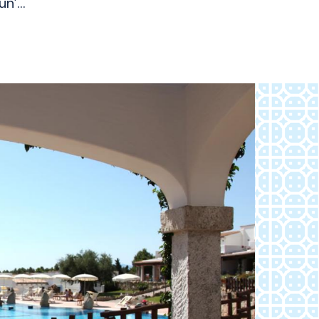
un’
...