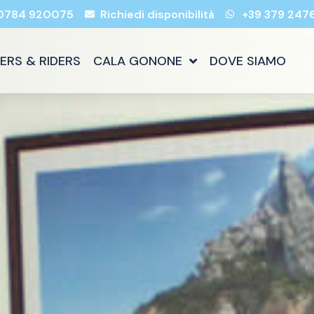
0784 920075
Richiedi disponibilità
+39 379 247
KERS & RIDERS
CALA GONONE
DOVE SIAMO